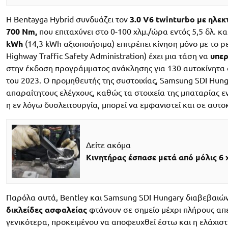
Η Bentayga Hybrid συνδυάζει τον
3.0 V6 twinturbo με ηλε
700 Nm,
που επιταχύνει στο 0-100 χλμ./ώρα εντός 5,5 δλ. κα
kWh
(14,3 kWh αξιοποιήσιμα) επιτρέπει κίνηση μόνο με το 
Highway Traffic Safety Administration) έχει μια τάση να
υπερ
στην έκδοση προγράμματος ανάκλησης για 130 αυτοκίνητα
του 2023. Ο προμηθευτής της συστοιχίας, Samsung SDI Hunga
απαραίτητους ελέγχους, καθώς τα στοιχεία της μπαταρίας ε
η εν λόγω δυσλειτουργία, μπορεί να εμφανιστεί και σε αυτο
Δείτε ακόμα
Κινητήρας έσπασε μετά από μόλις 6 χ
Παρόλα αυτά, Bentley και Samsung SDI Hungary διαβεβαιών
δικλείδες ασφαλείας
φτάνουν σε σημείο μέχρι πλήρους απε
γενικότερα, προκειμένου να αποφευχθεί έστω και η ελάχισ