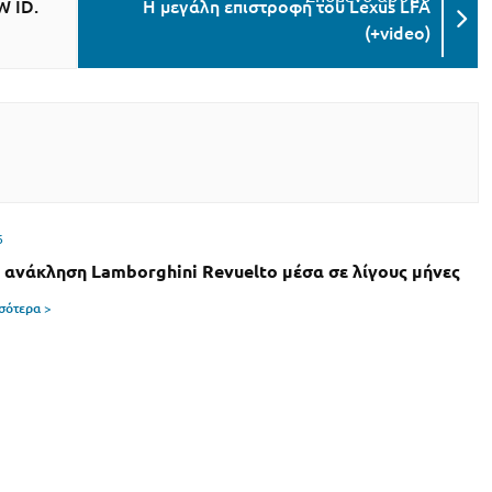
W ID.
H μεγάλη επιστροφή του Lexus LFA
(+video)
6
 ανάκληση Lamborghini Revuelto μέσα σε λίγους μήνες
σσότερα >