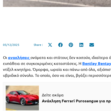
05/12/2025
Share :
Share
Share
Share
Share
Share
on
on
on
on
on
X
Facebook
Pinterest
LinkedIn
Email
(Twitter)
Οι
ανακλήσεις
ονόματα και στάτους δεν κοιτούν, ιδιαίτερα
ευπάθεια σε συγκεκριμένες καταστάσεις. Η
Bentley Benta
ντίζελ κινητήρα. Όμορφα, ωραία και πάνω από όλα, αξιόπιστ
υβριδικό σύνολο. Το οποίο, όσο να είναι, βγάζει περισσότε
Δείτε ακόμα
Ανάκληση Ferrari Purosangue για π