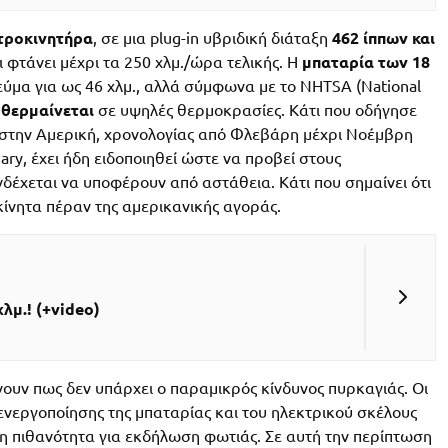
κτροκινητήρα
, σε μια plug-in υβριδική διάταξη
462 ίππων και
ι φτάνει μέχρι τα 250 χλμ./ώρα τελικής. Η
μπαταρία των 18
ρεύμα για ως 46 χλμ., αλλά σύμφωνα με το NHTSA (National
θερμαίνεται
σε υψηλές θερμοκρασίες. Κάτι που οδήγησε
 στην Αμερική, χρονολογίας από Φλεβάρη μέχρι Νοέμβρη
ry, έχει ήδη ειδοποιηθεί ώστε να προβεί στους
νδέχεται να υποφέρουν από αστάθεια. Κάτι που σημαίνει ότι
κίνητα πέραν της αμερικανικής αγοράς.
λμ.! (+video)
ουν πως δεν υπάρχει ο παραμικρός κίνδυνος πυρκαγιάς. Οι
νεργοποίησης της μπαταρίας και του ηλεκτρικού σκέλους
τη πιθανότητα για εκδήλωση φωτιάς. Σε αυτή την περίπτωση