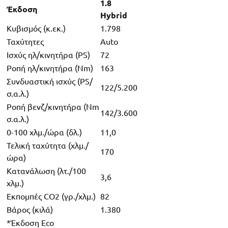
1.8
Έκδοση
Hybrid
Κυβισμός (κ.εκ.)
1.798
Ταχύτητες
Auto
Ισχύς ηλ/κινητήρα (PS)
72
Ροπή ηλ/κινητήρα (Nm)
163
Συνδυαστική ισχύς (PS/
122/5.200
σ.α.λ.)
Ροπή βενζ/κινητήρα (Nm
142/3.600
σ.α.λ.)
0-100 χλμ./ώρα (δλ.)
11,0
Τελική ταχύτητα (χλμ./
170
ώρα)
Κατανάλωση (λτ./100
3,6
χλμ.)
Εκπομπές CO2 (γρ./χλμ.)
82
Βάρος (κιλά)
1.380
*Έκδοση Eco