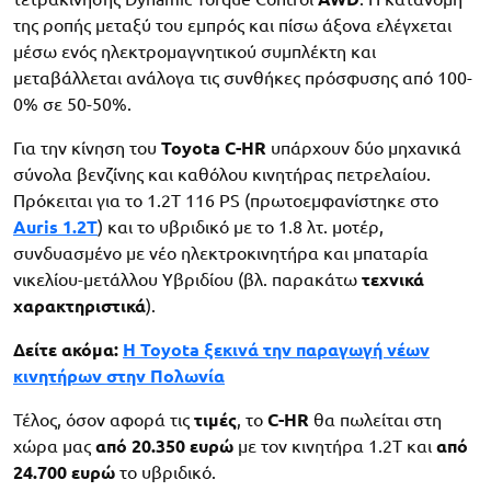
της ροπής μεταξύ του εμπρός και πίσω άξονα ελέγχεται
μέσω ενός ηλεκτρομαγνητικού συμπλέκτη και
μεταβάλλεται ανάλογα τις συνθήκες πρόσφυσης από 100-
0% σε 50-50%.
Για την κίνηση του
Toyota C-HR
υπάρχουν δύο μηχανικά
σύνολα βενζίνης και καθόλου κινητήρας πετρελαίου.
Πρόκειται για το 1.2T 116 PS (πρωτοεμφανίστηκε στο
Auris 1.2T
) και το υβριδικό με το 1.8 λτ. μοτέρ,
συνδυασμένο με νέο ηλεκτροκινητήρα και μπαταρία
νικελίου-μετάλλου Υβριδίου (βλ. παρακάτω
τεχνικά
χαρακτηριστικά
).
Δείτε ακόμα:
Η Toyota ξεκινά την παραγωγή νέων
κινητήρων στην Πολωνία
Τέλος, όσον αφορά τις
τιμές
, το
C-HR
θα πωλείται στη
χώρα μας
από 20.350 ευρώ
με τον κινητήρα 1.2Τ και
από
24.700 ευρώ
το υβριδικό.