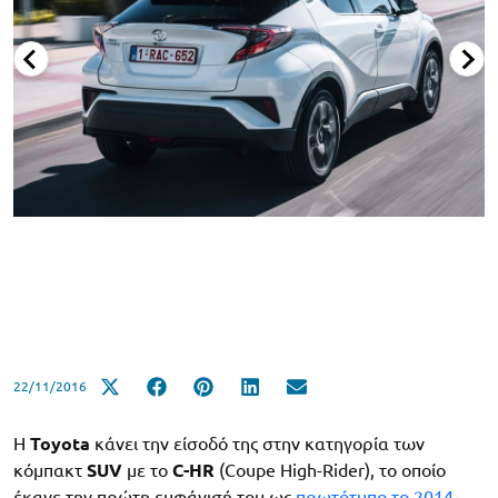
22/11/2016
Η
Toyota
κάνει την είσοδό της στην κατηγορία των
κόμπακτ
SUV
με το
C-HR
(Coupe High-Rider), το οποίο
έκανε την πρώτη εμφάνισή του ως
πρωτότυπο το 2014
,