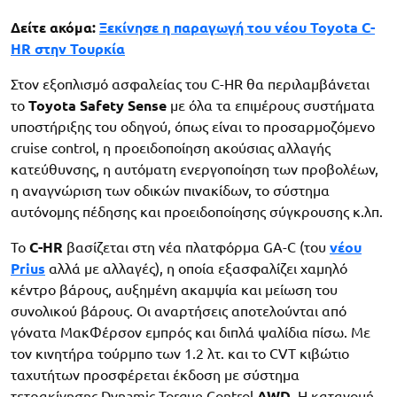
Δείτε ακόμα:
Ξεκίνησε η παραγωγή του νέου Toyota C-
HR στην Τουρκία
Στον εξοπλισμό ασφαλείας του C-HR θα περιλαμβάνεται
το
Toyota Safety Sense
με όλα τα επιμέρους συστήματα
υποστήριξης του οδηγού, όπως είναι το προσαρμοζόμενο
cruise control, η προειδοποίηση ακούσιας αλλαγής
κατεύθυνσης, η αυτόματη ενεργοποίηση των προβολέων,
η αναγνώριση των οδικών πινακίδων, το σύστημα
αυτόνομης πέδησης και προειδοποίησης σύγκρουσης κ.λπ.
Το
C-HR
βασίζεται στη νέα πλατφόρμα GA-C (του
νέου
Prius
αλλά με αλλαγές), η οποία εξασφαλίζει χαμηλό
κέντρο βάρους, αυξημένη ακαμψία και μείωση του
συνολικού βάρους. Οι αναρτήσεις αποτελούνται από
γόνατα ΜακΦέρσον εμπρός και διπλά ψαλίδια πίσω. Με
τον κινητήρα τούρμπο των 1.2 λτ. και το CVT κιβώτιο
ταχυτήτων προσφέρεται έκδοση με σύστημα
τετρακίνησης Dynamic Torque Control
AWD
. Η κατανομή