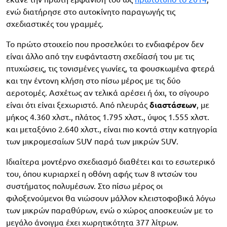
ενώ διατήρησε στο αυτοκίνητο παραγωγής τις
σχεδιαστικές του γραμμές.
Το πρώτο στοιχείο που προσελκύει το ενδιαφέρον δεν
είναι άλλο από την ευφάνταστη σχεδίασή του με τις
πτυχώσεις, τις τονισμένες γωνίες, τα φουσκωμένα φτερά
και την έντονη κλήση στο πίσω μέρος με τις δύο
αεροτομές. Ασχέτως αν τελικά αρέσει ή όχι, το σίγουρο
είναι ότι είναι ξεχωριστό. Από πλευράς
διαστάσεων
, με
μήκος 4.360 χλστ., πλάτος 1.795 χλστ., ύψος 1.555 χλστ.
και μεταξόνιο 2.640 χλστ., είναι πιο κοντά στην κατηγορία
των μικρομεσαίων SUV παρά των μικρών SUV.
Ιδιαίτερα μοντέρνο σχεδιασμό διαθέτει και το εσωτερικό
του, όπου κυριαρχεί η οθόνη αφής των 8 ιντσών του
συστήματος πολυμέσων. Στο πίσω μέρος οι
φιλοξενούμενοι θα νιώσουν μάλλον κλειστοφοβικά λόγω
των μικρών παραθύρων, ενώ ο χώρος αποσκευών με το
μεγάλο άνοιγμα έχει χωρητικότητα 377 λίτρων.