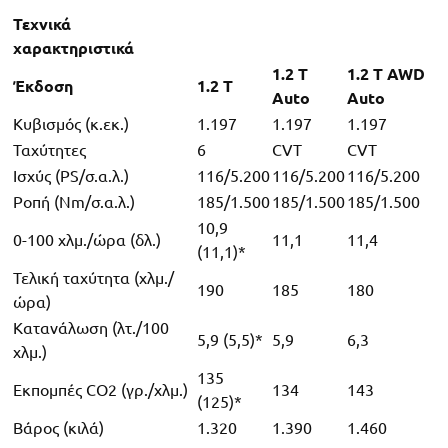
Τεχνικά
χαρακτηριστικά
1.2 T
1.2 T AWD
Έκδοση
1.2 T
Auto
Auto
Κυβισμός (κ.εκ.)
1.197
1.197
1.197
Ταχύτητες
6
CVT
CVT
Ισχύς (PS/σ.α.λ.)
116/5.200
116/5.200
116/5.200
Ροπή (Nm/σ.α.λ.)
185/1.500
185/1.500
185/1.500
10,9
0-100 χλμ./ώρα (δλ.)
11,1
11,4
(11,1)*
Τελική ταχύτητα (χλμ./
190
185
180
ώρα)
Κατανάλωση (λτ./100
5,9 (5,5)*
5,9
6,3
χλμ.)
135
Εκπομπές CO2 (γρ./χλμ.)
134
143
(125)*
Βάρος (κιλά)
1.320
1.390
1.460