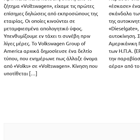
ζήτημα «Voltswagen», είχαμε τις πρώτες
«έσκασε» ένα
επίσημες δηλώσεις από εκπροσώπους της
σκάνδαλα των
εταιρίας. Οι οποίες κινούνται σε
της αυτοκινη
μεταμφιεσμένα απολογητικό ύφος.
«Dieselgate»,
Υπενθυμίζουμε εν τάχει τι συνέβη πριν
αυτοκίνηση. Σ
λίγες μέρες. Το Volkswagen Group of
Αμερικάνικη 
America αρχικά δημοσίευσε ένα δελτίο
των Η.Π.Α. (
τύπου, που ενημέρωνε πως άλλαζε όνομα
την παραβίασ
από «Volks» σε «Voltswagen». Κίνηση που
αέρα» από το
υποτίθεται […]