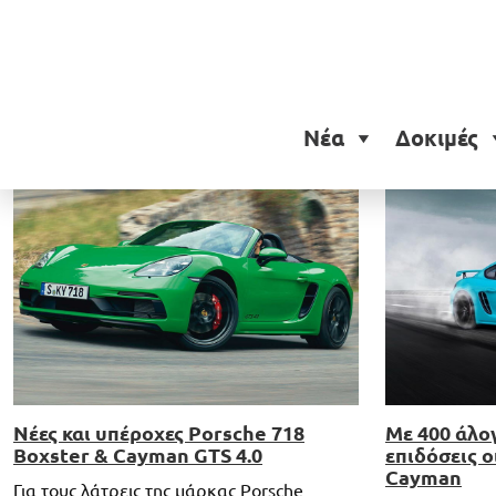
Ετικέτα:
Porsche 718 Bo
Νέα
Δοκιμές
Νέες και υπέροχες Porsche 718
Με 400 άλο
Βοxster & Cayman GTS 4.0
επιδόσεις ο
Cayman
Για τους λάτρεις της μάρκας Porsche