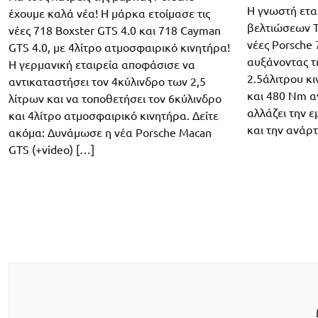
Η γνωστή ετα
έχουμε καλά νέα! Η μάρκα ετοίμασε τις
βελτιώσεων T
νέες 718 Boxster GTS 4.0 και 718 Cayman
νέες Porsche
GTS 4.0, με 4λίτρο ατμοσφαιρικό κινητήρα!
αυξάνοντας τη
Η γερμανική εταιρεία αποφάσισε να
2.5άλιτρου κ
αντικαταστήσει τον 4κύλινδρο των 2,5
και 480 Nm α
λίτρων και να τοποθετήσει τον 6κύλινδρο
αλλάζει την ε
και 4λίτρο ατμοσφαιρικό κινητήρα. Δείτε
και την ανά
ακόμα: Δυνάμωσε η νέα Porsche Macan
GTS (+video) […]