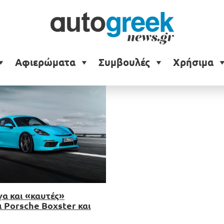
xster
Αφιερώματα
Συμβουλές
Χρήσιμα
γα και «καυτές»
ι Porsche Boxster και