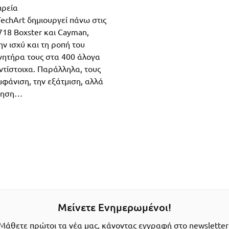
ιρεία
echArt δημιουργεί πάνω στις
 718 Boxster και Cayman,
ν ισχύ και τη ροπή του
ινητήρα τους στα 400 άλογα
ντίστοιχα. Παράλληλα, τους
μφάνιση, την εξάτμιση, αλλά
ρτηση…
Μείνετε Ενημερωμένοι!
Μάθετε πρώτοι τα νέα μας, κάνοντας εγγραφή στο newsletter