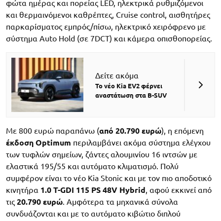
φώτα ημέρας και πορείας LED, ηλεκτρικά ρυθμιζόμενοι
και θερμαινόμενοι καθρέπτες, Cruise control, αισθητήρες
παρκαρίσματος εμπρός/πίσω, ηλεκτρικό χειρόφρενο με
σύστημα Αuto Ηold (σε 7DCT) και κάμερα οπισθοπορείας.
Δείτε ακόμα
Το νέο Kia EV2 φέρνει
αναστάτωση στα B-SUV
Με 800 ευρώ παραπάνω (
από 20.790 ευρώ
), η επόμενη
έκδοση Optimum
περιλαμβάνει ακόμα σύστημα ελέγχου
των τυφλών σημείων, ζάντες αλουμινίου 16 ιντσών με
ελαστικά 195/55 και αυτόματο κλιματισμό. Πολύ
συμφέρον είναι το νέο Kia Stonic και με τον πιο αποδοτικό
κινητήρα
1.0 T-GDI 115 PS 48V Hybrid
, αφού εκκινεί από
τις
20.790 ευρώ
. Αμφότερα τα μηχανικά σύνολα
συνδυάζονται και με το αυτόματο κιβώτιο διπλού