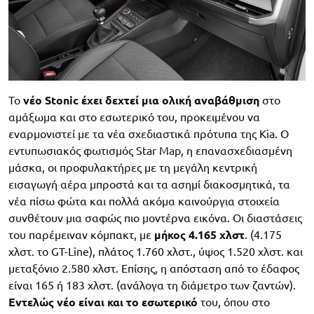
Το
νέο Stonic έχει δεχτεί μια ολική αναβάθμιση
στο
αμάξωμα και στο εσωτερικό του, προκειμένου να
εναρμονιστεί με τα νέα σχεδιαστικά πρότυπα της Kia. O
εντυπωσιακός φωτισμός Star Map, η επανασχεδιασμένη
μάσκα, οι προφυλακτήρες με τη μεγάλη κεντρική
εισαγωγή αέρα μπροστά και τα ασημί διακοσμητικά, τα
νέα πίσω φώτα και πολλά ακόμα καινούργια στοιχεία
συνθέτουν μια σαφώς πιο μοντέρνα εικόνα. Οι διαστάσεις
του παρέμειναν κόμπακτ, με
μήκος 4.165 χλστ
. (4.175
χλστ. το GT-Line), πλάτος 1.760 χλστ., ύψος 1.520 χλστ. και
μεταξόνιο 2.580 χλστ. Επίσης, η απόσταση από το έδαφος
είναι 165 ή 183 χλστ. (ανάλογα τη διάμετρο των ζαντών).
Εντελώς νέο είναι και το εσωτερικό
του, όπου στο