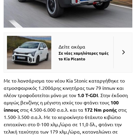
Δείτε ακόμα
Σε νέες χαμηλότερες τιμές
το Kia Picanto
Με το λανσάρισμα του νέου Kia Stonic καταργήθηκε το
ατμοσφαιρικός 1.200άρης κινητήρας των 79 ίππων και
πλέον τροφοδοτείται μόνο με τον
1.0 T-GDI
. Στην έκδοση
αμιγώς βενζίνης η μέγιστη ισχύς του φτάνει τους
100
ίππους
στις 4.500-6.000 σ.α.λ. και τα
172 Nm ροπής
στις
1.500-3.500 σ.α.λ. Με το χειροκίνητο 6τάχυτο κιβώτιο
επιταχύνει στο 0-100 χλμ./ώρα σε 11,0 δλ., φτάνει την
τελική ταχύτητα των 179 χλμ./ώρα, καταναλώνει σε