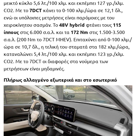
μεικτό κύκλο 5,6 λτ./100 χλμ. και εκπέμπει 127 γρ./χλμ.
CO2. Με το
7DCT
κάνει το 0-100 χλμ./ώρα σε 12,1 δλ.,
ενώ οι υπόλοιπες μετρήσεις είναι παρόμοιες με του
χειροκίνητου σασμάν. Το
48V hybrid
φτάνει τους
115
ίππους
στις 6.000 σ.α.λ. και τα
172 Nm
στις 1.500-3.500
σ.α.λ. (200 Nm το 7DCT MHEV). Επιταχύνει από 0-100 χλμ./
ώρα σε 10,7 δλ., η τελική του σταματά στα 182 χλμ./ώρα,
καταναλώνει 5,4 λτ./100 χλμ. και εκπέμπει 123 γρ./χλμ.
CO2. Με το 7DCΤ οι διαφορές στα νούμερα των
μετρήσεων είναι μηδαμινές.
Πλήρως αλλαγμένο εξωτερικά και στο εσωτερικό