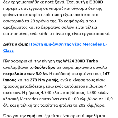
δεν χρησιμοποιήθηκε ποτέ ξανά. Έτσι αυτή η
E 300D
παρέμεινε ανέγγιχτη σε γκαράζ και σίγουρα δεν της
φαίνονται σε καμία περίπτωση εξωτερικά και στο
εσωτερικό τα 29 χρόνια της. Το καφέ χρώμα του
αμαξώματος και το δερμάτινο σαλόνι είναι τέλεια
διατηρημένα, ενώ κάθε τι πάνω της είναι εργοστασιακό.
Δείτε ακόμη:
Πρώτη εμφάνιση της νέας Mercedes Ε-
Class
Πληροφοριακά, την κίνηση της
W124 300D Turbo
αναλαμβάνει το
6κύλινδρο
σε σειρά μηχανικό σύνολο
πετρελαίου των 3.0 λτ.
Η απόδοσή του φτάνει τους
147
ίππους
και τα
273 Nm ροπής
, ενώ η κίνηση τους πίσω
τροχούς μεταδίδεται μέσω ενός αυτόματου κιβωτίου 4
σχέσεων. Η μήκους 4.740 χλστ. και βάρους 1.580 κιλών
κλασική Mercedes επιταχύνει στο 0-100 χλμ./ώρα σε 10,9
δλ. και η τελική της ταχύτητα φτάνει τα 202 χλμ./ώρα.
Όσο για την
τιμή
που ζητείται είναι αρκετά υψηλή και