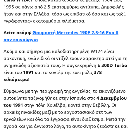
1995 σε πάνω από 2,5 εκατομμύρια αντίτυπα. Δημοφιλής
ήταν και στην Ελλάδα, τόσο ως επιβατικό όσο και ως ταξί,
«γράφοντας» εκατομμύρια χιλιόμετρα.
Δείτε ακόμη:
Θαυμαστή Mercedes 190E 2.5-16 Evo II
σαν καινούργια
Ακόμα και σήμερα μια καλοδιατηρημένη W124 είναι
αρχοντική, ενώ ειδικά οι ντίζελ έχουν χαρακτηριστεί για τη
μνημειώδη αξιοπιστία τους. Η συγκεκριμένη
E 300D Turbo
είναι του
1991
και το κοντέρ της έχει μόλις
378
χιλιόμετρα
!
Σύμφωνα με την περιγραφή της αγγελίας, το εικονιζόμενο
αυτοκίνητο ταξινομήθηκε στην Ισπανία στις
4 Δεκεμβρίου
του 1991
στην πόλη Χουέλβα, κοντά στην Σεβίλλη. Οι
αρχικές πινακίδες μαζί με το εργοστασιακό σετ των
εργαλείων και όλα τα έγγραφα είναι διαθέσιμα. Μετά την
αγορά και για άγνωστο λόγο, το αυτοκίνητο ξεχάστηκε και