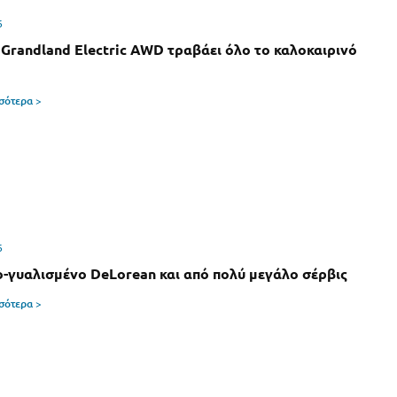
6
 Grandland Electric AWD τραβάει όλο το καλοκαιρινό
σσότερα >
6
-γυαλισμένο DeLorean και από πολύ μεγάλο σέρβις
σσότερα >