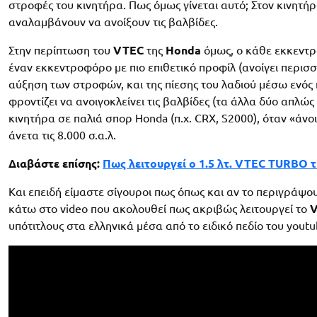
στροφές του κινητήρα. Πως όμως γίνεται αυτό; Στον κινητή
αναλαμβάνουν να ανοίξουν τις βαλβίδες.
Στην περίπτωση του
VTEC
της
Honda
όμως, ο κάθε εκκεντ
έναν εκκεντροφόρο με πιο επιθετικό προφίλ (ανοίγει περισσ
αύξηση των στροφών, και της πίεσης του λαδιού μέσω ενός 
φροντίζει να ανοιγοκλείνει τις βαλβίδες (τα άλλα δύο απλώ
κινητήρα σε παλιά σπορ Honda (π.χ. CRX, S2000), όταν «άν
άνετα τις 8.000 σ.α.λ.
Διαβάστε επίσης:
Πως λειτουργεί ο 1.5 λτ. VTEC TURBO τ
Και επειδή είμαστε σίγουροι πως όπως και αν το περιγράψου
κάτω στο video που ακολουθεί πως ακριβώς λειτουργεί το
υπότιτλους στα ελληνικά μέσα από το ειδικό πεδίο του youtu