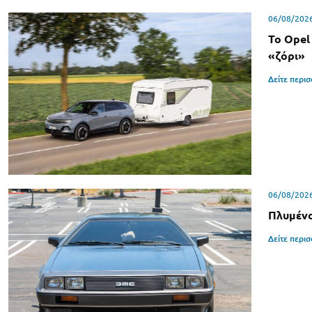
06/08/202
Το Opel
«ζόρι»
Δείτε περι
06/08/202
Πλυμένο
Δείτε περι