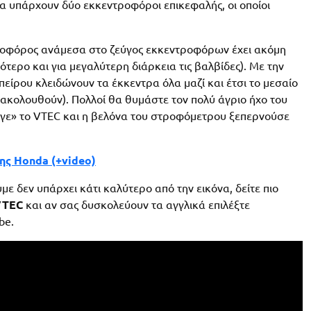
ρα υπάρχουν δύο εκκεντροφόροι επικεφαλής, οι οποίοι
ροφόρος ανάμεσα στο ζεύγος εκκεντροφόρων έχει ακόμη
ότερο και για μεγαλύτερη διάρκεια τις βαλβίδες). Με την
πείρου κλειδώνουν τα έκκεντρα όλα μαζί και έτσι το μεσαίο
ς ακολουθούν). Πολλοί θα θυμάστε τον πολύ άγριο ήχο του
οιγε» το VTEC και η βελόνα του στροφόμετρου ξεπερνούσε
ης Honda (+video)
με δεν υπάρχει κάτι καλύτερο από την εικόνα, δείτε πιο
VTEC
και αν σας δυσκολεύουν τα αγγλικά επιλέξτε
be.