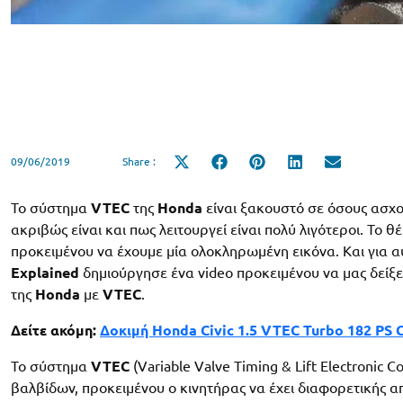
09/06/2019
Share :
Share
Share
Share
Share
Share
on
on
on
on
on
X
Facebook
Pinterest
LinkedIn
Email
(Twitter)
Το σύστημα
VTEC
της
Honda
είναι ξακουστό σε όσους ασχο
ακριβώς είναι και πως λειτουργεί είναι πολύ λιγότεροι. Το 
προκειμένου να έχουμε μία ολοκληρωμένη εικόνα. Και για 
Explained
δημιούργησε ένα video προκειμένου να μας δείξει
της
Honda
με
VTEC
.
Δείτε ακόμη:
Δοκιμή Honda Civic 1.5 VTEC Turbo 182 PS
Το σύστημα
VTEC
(Variable Valve Timing & Lift Electronic 
βαλβίδων, προκειμένου ο κινητήρας να έχει διαφορετικής α