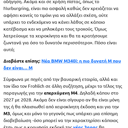
οδήγηση. Ακόμα και σε χρήση πίστας, όπως το
Nurburgring, είναι πιο ασφαλή καθώς δεν χρειάζεται να
αφήσει κανείς το τιμόνι για να αλλάξει σχέση, ούτε
υπάρχει το ενδεχόμενο να κάνει λάθος σε κάποιο
κατέβασμα και να μπλοκάρει τους τροχούς. Όμως
λατρεύουμε τα χειροκίνητα και θα τα κρατήσουμε
ζωντανά για όσο το δυνατόν περισσότερο». Πόσο είναι
αυτό;
Διαβάστε επίσης:
Νέα BMW M340i: η πιο δυνατή Μ που
δεν είναι… Μ
Σύμφωνα με πηγές από την βαυαρική εταιρία, αλλά και
τον ίδιο τον Frohlich σε άλλη συζήτηση, μέχρι το τέλος της
παραγωγής για την
επερχόμενη M4
. Δηλαδή κάπου στο
2027 με 2028. Ακόμα δεν είναι σίγουρο αν θα είναι μόνη
της ή θα πλαισιωθεί από χειροκίνητη έκδοση και για την
Μ3
, όμως και μόνο το γεγονός πως υπάρχει μια επίσημη
διαβεβαίωση -όσο μπορεί να την χαρακτηρίσει κάποιος
έτσι- πως η κορυφαία εκδοχή της
νέας 3αρας
θα