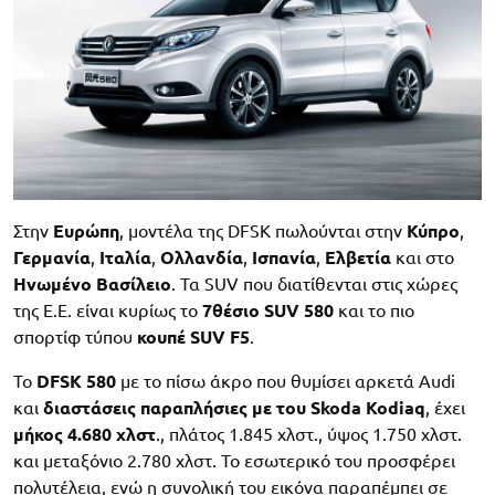
Στην
Ευρώπη
, μοντέλα της DFSK πωλούνται στην
Κύπρο
,
Γερμανία
,
Ιταλία
,
Ολλανδία
,
Ισπανία
,
Ελβετία
και στο
Ηνωμένο Βασίλειο
. Τα SUV που διατίθενται στις χώρες
της Ε.Ε. είναι κυρίως το
7θέσιο SUV 580
και το πιο
σπορτίφ τύπου
κουπέ SUV F5
.
Το
DFSK 580
με το πίσω άκρο που θυμίσει αρκετά Audi
και
διαστάσεις
παραπλήσιες με του Skoda Kodiaq
, έχει
μήκος 4.680 χλστ
., πλάτος 1.845 χλστ., ύψος 1.750 χλστ.
και μεταξόνιο 2.780 χλστ. Το εσωτερικό του προσφέρει
πολυτέλεια, ενώ η συνολική του εικόνα παραπέμπει σε