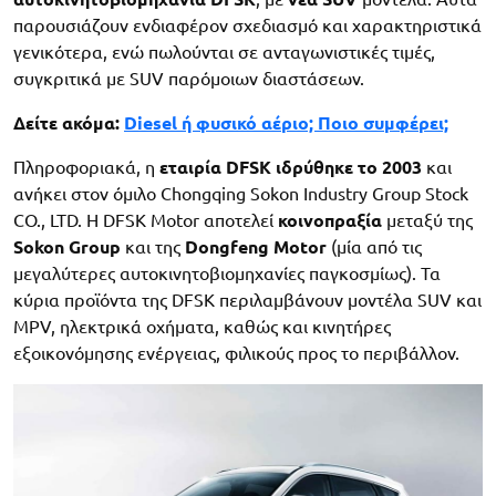
παρουσιάζουν ενδιαφέρον σχεδιασμό και χαρακτηριστικά
γενικότερα, ενώ πωλούνται σε ανταγωνιστικές τιμές,
συγκριτικά με SUV παρόμοιων διαστάσεων.
Δείτε ακόμα:
Diesel ή φυσικό αέριο; Ποιο συμφέρει;
Πληροφοριακά, η
εταιρία DFSK ιδρύθηκε το 2003
και
ανήκει στον όμιλο Chongqing Sokon Industry Group Stock
CO., LTD. Η DFSK Motor αποτελεί
κοινοπραξία
μεταξύ της
Sokon Group
και της
Dongfeng Motor
(μία από τις
μεγαλύτερες αυτοκινητοβιομηχανίες παγκοσμίως). Τα
κύρια προϊόντα της DFSK περιλαμβάνουν μοντέλα SUV και
MPV, ηλεκτρικά οχήματα, καθώς και κινητήρες
εξοικονόμησης ενέργειας, φιλικούς προς το περιβάλλον.