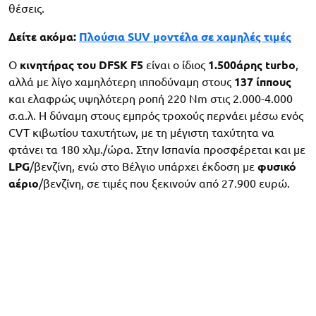
θέσεις.
Δείτε ακόμα:
Πλούσια SUV μοντέλα σε χαμηλές τιμές
Ο
κινητήρας του DFSK F5
είναι ο ίδιος
1.500άρης turbo
,
αλλά με λίγο χαμηλότερη ιπποδύναμη στους
137 ίππους
και ελαφρώς υψηλότερη ροπή 220 Nm στις 2.000-4.000
σ.α.λ. Η δύναμη στους εμπρός τροχούς περνάει μέσω ενός
CVT κιβωτίου ταχυτήτων, με τη μέγιστη ταχύτητα να
φτάνει τα 180 χλμ./ώρα. Στην Ισπανία προσφέρεται και με
LPG
/βενζίνη, ενώ στο Βέλγιο υπάρχει έκδοση με
φυσικό
αέριο
/βενζίνη, σε τιμές που ξεκινούν από 27.900 ευρώ.