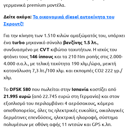
γερμανικά premium μοντέλα.
Δείτε ακόμα:
Τα οικονομικά diesel αυτοκίνητα του
Σκρουτζ!
Για την κίνηση των 1.510 κιλών αμαξώματός του, υπάρχει
ένα
turbo
μηχανικό σύνολο
βενζίνης 1.5 λτ.
,
συνδυασμένο με
CVT
κιβώτιο ταχυτήτων. Η ισχύς του
φτάνει τους
146 ίππους
και τα 210 Nm ροπής στις 2.000-
4.000 σ.α.λ., με τελική ταχύτητα 190 χλμ./ώρα, μεικτή
κατανάλωση 7,3 λτ./100 χλμ. και εκπομπές CO2 222 γρ./
χλμ.
Το
DFSK 580
που πωλείται στην
Ισπανία
κοστίζει από
21.995 ευρώ
(από 22.745 ευρώ στη Γερμανία) και στον
εξοπλισμό του περιλαμβάνει 4 αερόσακους, κάμερα
οπισθοπορείας, όλες τις ηλεκτρικές ευκολίες, οικολογικές
δερμάτινες επενδύσεις, ηλεκτρική ηλιοροφή, σύστημα
πολυμέσων με οθόνη αφής 11 ιντσών και GPS κ.λπ.