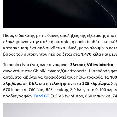
Πίσω, ο διαχύτης με τις διπλές απολήξεις της εξάτμισης α
ολοκληρώνουν την ιταλική οπτασία, η οποία διαθέτει και κά
κατασκευασμένα από συνθετικά υλικά, με το αλουμίνιο και
βάρος του αυτοκινήτου περιορίζεται στα
1.470 κιλά
και μεγι
Το οποίο είναι ένας ολοκαίνουργιος
3λιτρος V6 twinturbo
,
συναντάμε στις Ghibli/Levante/Quattroporte. Η απόδοση φτ
αυτόματο κιβώτιο να τροφοδοτεί τους πίσω τροχούς. Τα
100
χλμ./ώρα
σε
8 δλ.
και η
τελική
φτάνει τα
325 χλμ./ώρα
. Συ
670 ίπποι και 760 Nm) θέλει επίσης 2,9 δλ. για το 0-100 χλ
προδιαγραφών
Ford GT
(3.5 V6 twinturbo, 660 ίππων και 74