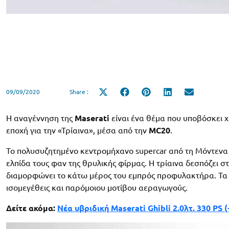
09/09/2020
Share :
Share
Share
Share
Share
Share
on
on
on
on
on
X
Facebook
Pinterest
LinkedIn
Email
(Twitter)
Η αναγέννηση της
Maserati
είναι ένα θέμα που υποβόσκει χ
εποχή για την «Τρίαινα», μέσα από την
MC20
.
Το πολυσυζητημένο κεντρομήχανο supercar από τη Μόντεν
ελπίδα τους φαν της θρυλικής φίρμας. Η τρίαινα δεσπόζει στο
διαμορφώνει το κάτω μέρος του εμπρός προφυλακτήρα. Τα
ισομεγέθεις και παρόμοιου μοτίβου αεραγωγούς.
Δείτε ακόμα:
Νέα υβριδική Maserati Ghibli 2.0λτ. 330 PS 