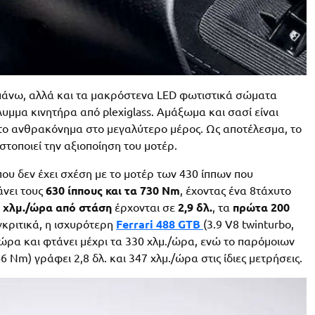
πό πάνω, αλλά και τα μακρόστενα LED φωτιστικά σώματα
λυμμα κινητήρα από plexiglass. Αμάξωμα και σασί είναι
 το ανθρακόνημα στο μεγαλύτερο μέρος. Ως αποτέλεσμα, το
στοποιεί την αξιοποίηση του μοτέρ.
 που δεν έχει σχέση με το μοτέρ των 430 ίππων που
άνει τους
630 ίππους και τα 730 Nm
, έχοντας ένα 8τάχυτο
 χλμ./ώρα από στάση
έρχονται σε
2,9 δλ.
, τα
πρώτα 200
γκριτικά, η ισχυρότερη
Ferrari 488 GTB
(3.9 V8 twinturbo,
μ./ώρα και φτάνει μέχρι τα 330 χλμ./ώρα, ενώ το παρόμοιων
6 Nm) γράφει 2,8 δλ. και 347 χλμ./ώρα στις ίδιες μετρήσεις.