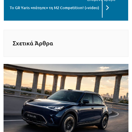
Το GR Yaris «πάτησε» τη M2 Competition! (+video)
Σχετικά Άρθρα