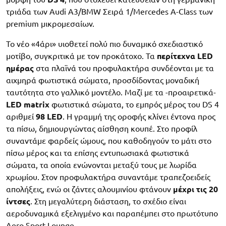
τριάδα των Audi A3/BMW Σειρά 1/Mercedes A-Class των
premium μικρομεσαίων.
Το νέο «4άρι» υιοθετεί πολύ πιο δυναμικό σχεδιαστικό
μοτίβο, συγκριτικά με τον προκάτοχο. Τα
περίτεχνα LED
ημέρας
στα πλαϊνά του προφυλακτήρα συνδέονται με τα
αιχμηρά φωτιστικά σώματα, προσδίδοντας μοναδική
ταυτότητα στο γαλλικό μοντέλο. Μαζί με τα -προαιρετικά-
LED matrix
φωτιστικά σώματα, το εμπρός μέρος του DS 4
αριθμεί
98 LED
. Η γραμμή της οροφής κλίνει έντονα προς
τα πίσω, δημιουργώντας αίσθηση κουπέ. Στο προφίλ
συναντάμε φαρδείς ώμους, που καθοδηγούν το μάτι στο
πίσω μέρος και τα επίσης εντυπωσιακά φωτιστικά
σώματα, τα οποία ενώνονται μεταξύ τους με λωρίδα
χρωμίου. Στον προφυλακτήρα συναντάμε τραπεζοειδείς
απολήξεις, ενώ οι ζάντες αλουμινίου φτάνουν
μέχρι τις 20
ίντσες
. Στη μεγαλύτερη διάσταση, το σχέδιο είναι
αεροδυναμικά εξελιγμένο και παραπέμπει στο πρωτότυπο
Aero Sport Lounge.