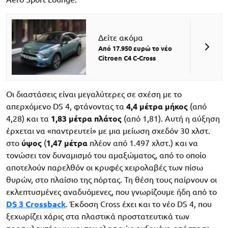
Δείτε ακόμα
Από 17.950 ευρώ το νέο
Citroen C4 C-Cross
Οι διαστάσεις είναι μεγαλύτερες σε σχέση με το
απερχόμενο DS 4, φτάνοντας τα
4,4 μέτρα μήκος
(από
4,28) και τα
1,83 μέτρα πλάτος
(από 1,81). Αυτή η αύξηση
έρχεται να «παντρευτεί» με μια μείωση σχεδόν 30 χλστ.
στο
ύψος
(
1,47 μέτρα
πλέον από 1.497 χλστ.) και να
τονώσει τον δυναμισμό του αμαξώματος, από το οποίο
αποτελούν παρελθόν οι κρυφές χειρολαβές των πίσω
θυρών, στο πλαίσιο της πόρτας. Τη θέση τους παίρνουν οι
εκλεπτυσμένες αναδυόμενες, που γνωρίζουμε ήδη από το
DS 3 Crossback
. Έκδοση Cross έχει και το νέο DS 4, που
ξεχωρίζει χάρις στα πλαστικά προστατευτικά των