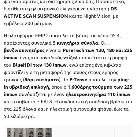
φρεναρίσματος και διατήρησης λωρίδας. Προαιρετικά,
διατίθεται η ηλεκτρονικά ελεγχόμενη ανάρτηση
DS
ACTIVE SCAN SUSPENSION
και το Night Vision, με
εμβέλεια 200 μέτρων.
Η πλατφόρμα EMP2 αποτελεί τη βάση του νέου DS 4,
παρέχοντας συνολικά
5 κινητήρια σύνολα
. Οι
βενζινοκινητήρες
είναι οι
PureTech των 130, 180 και 225
ίππων
, ένας και μοναδικός
ντίζελ
απαντάται στη μορφή
του
BlueHDI των 130 ίππων
, ενώ επίσης ένα κιβώτιο
φροντίζει για τη μεταφορά της ισχύος στους εμπρός
τροχούς (
8άρι αυτόματο
). Το
E-Tense
αποτελεί την
plug-
in υβριδική επιλογή
, όπου ο
1.600άρης τούρμπο των 225
ίππων
συνδυάζεται με έναν
ηλεκτροκινητήρα 110 ίππων
και το κιβώτιο e-EAT8. Η συνδυαστική απόδοση βρίσκεται
στα 225 άλογα και η ηλεκτρική αυτονομία φτάνει έως τα
50 χιλιόμετρα.