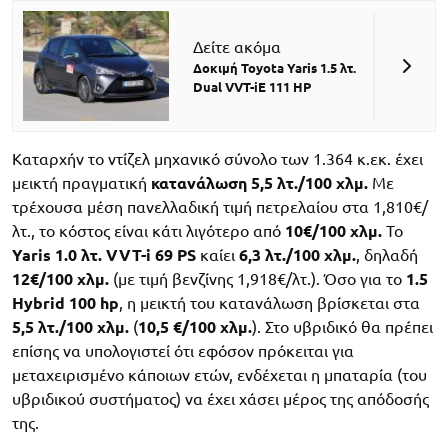
Δείτε ακόμα
Δοκιμή Toyota Yaris 1.5 λτ.
Dual VVT-iE 111 HP
Καταρχήν το ντίζελ μηχανικό σύνολο των 1.364 κ.εκ. έχει
μεικτή πραγματική
κατανάλωση 5,5 λτ./100 χλμ.
Με
τρέχουσα μέση πανελλαδική τιμή πετρελαίου στα 1,810€/
λτ., το κόστος είναι κάτι λιγότερο από
10€/100 χλμ.
Το
Yaris 1.0 λτ. VVT-i 69 PS
καίει
6,3 λτ./100 χλμ.
, δηλαδή
12€/100 χλμ.
(με τιμή βενζίνης 1,918€/λτ.). Όσο για το
1.5
Hybrid 100 hp
, η μεικτή του κατανάλωση βρίσκεται στα
5,5 λτ./100 χλμ.
(
10,5 €/100 χλμ.
). Στο υβριδικό θα πρέπει
επίσης να υπολογιστεί ότι εφόσον πρόκειται για
μεταχειρισμένο κάποιων ετών, ενδέχεται η μπαταρία (του
υβριδικού συστήματος) να έχει χάσει μέρος της απόδοσής
της.