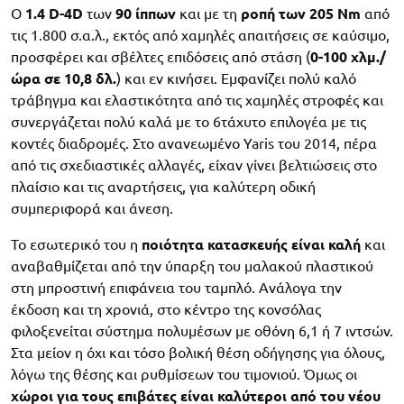
Ο
1.4 D-4D
των
90 ίππων
και με τη
ροπή των 205 Nm
από
τις 1.800 σ.α.λ., εκτός από χαμηλές απαιτήσεις σε καύσιμο,
προσφέρει και σβέλτες επιδόσεις από στάση (
0-100 χλμ./
ώρα σε 10,8 δλ.
) και εν κινήσει. Εμφανίζει πολύ καλό
τράβηγμα και ελαστικότητα από τις χαμηλές στροφές και
συνεργάζεται πολύ καλά με το 6τάχυτο επιλογέα με τις
κοντές διαδρομές. Στο ανανεωμένο Yaris του 2014, πέρα
από τις σχεδιαστικές αλλαγές, είχαν γίνει βελτιώσεις στο
πλαίσιο και τις αναρτήσεις, για καλύτερη οδική
συμπεριφορά και άνεση.
Το εσωτερικό του η
ποιότητα κατασκευής είναι καλή
και
αναβαθμίζεται από την ύπαρξη του μαλακού πλαστικού
στη μπροστινή επιφάνεια του ταμπλό. Ανάλογα την
έκδοση και τη χρονιά, στο κέντρο της κονσόλας
φιλοξενείται σύστημα πολυμέσων με οθόνη 6,1 ή 7 ιντσών.
Στα μείον η όχι και τόσο βολική θέση οδήγησης για όλους,
λόγω της θέσης και ρυθμίσεων του τιμονιού. Όμως οι
χώροι για τους επιβάτες είναι καλύτεροι από του νέου