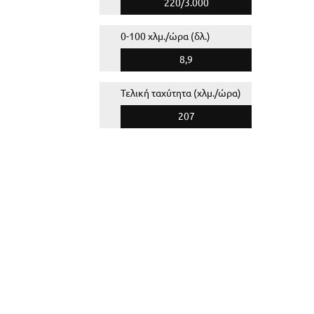
220/3.000
0-100 χλμ./ώρα (δλ.)
8,9
Τελική ταχύτητα (χλμ./ώρα)
207