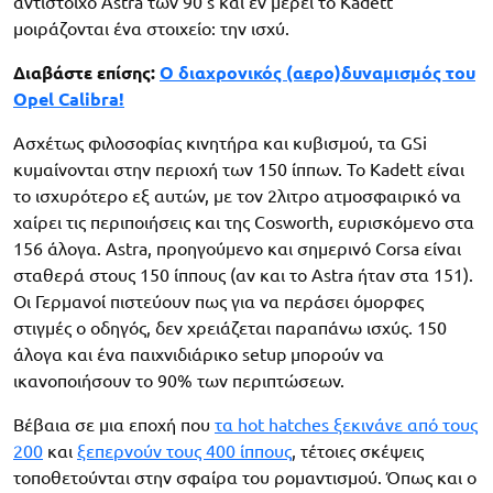
αντίστοιχο Astra των 90’s και εν μέρει το Kadett
μοιράζονται ένα στοιχείο: την ισχύ.
Διαβάστε επίσης:
O διαχρονικός (αερο)δυναμισμός του
Opel Calibra!
Ασχέτως φιλοσοφίας κινητήρα και κυβισμού, τα GSi
κυμαίνονται στην περιοχή των 150 ίππων. Το Kadett είναι
το ισχυρότερο εξ αυτών, με τον 2λιτρο ατμοσφαιρικό να
χαίρει τις περιποιήσεις και της Cosworth, ευρισκόμενο στα
156 άλογα. Astra, προηγούμενο και σημερινό Corsa είναι
σταθερά στους 150 ίππους (αν και το Astra ήταν στα 151).
Οι Γερμανοί πιστεύουν πως για να περάσει όμορφες
στιγμές ο οδηγός, δεν χρειάζεται παραπάνω ισχύς. 150
άλογα και ένα παιχνιδιάρικο setup μπορούν να
ικανοποιήσουν το 90% των περιπτώσεων.
Βέβαια σε μια εποχή που
τα hot hatches ξεκινάνε από τους
200
και
ξεπερνούν τους 400 ίππους
, τέτοιες σκέψεις
τοποθετούνται στην σφαίρα του ρομαντισμού. Όπως και ο