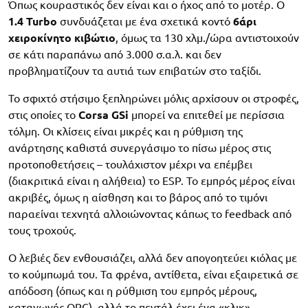
Όπως κουραστικός δεν είναι και ο ήχος από το μοτέρ. Ο
1.4 Turbo
συνδυάζεται με ένα σχετικά κοντό
6άρι
χειροκίνητο κιβώτιο
, όμως τα 130 χλμ./ώρα αντιστοιχούν
σε κάτι παραπάνω από 3.000 σ.α.λ. και δεν
προβληματίζουν τα αυτιά των επιβατών στο ταξίδι.
Το σφιχτό στήσιμο ξεπληρώνει μόλις αρχίσουν οι στροφές,
στις οποίες το
Corsa GSi
μπορεί να επιτεθεί με περίσσια
τόλμη. Οι κλίσεις είναι μικρές και η ρύθμιση της
ανάρτησης καθιστά συνεργάσιμο το πίσω μέρος στις
προτοποθετήσεις – τουλάχιστον μέχρι να επέμβει
(διακριτικά είναι η αλήθεια) το ESP. Το εμπρός μέρος είναι
ακριβές, όμως η αίσθηση και το βάρος από το τιμόνι
παραείναι τεχνητά αλλοιώνοντας κάπως το feedback από
τους τροχούς.
Ο λεβιές δεν ενθουσιάζει, αλλά δεν απογοητεύει κιόλας με
το κούμπωμά του. Τα φρένα, αντίθετα, είναι εξαιρετικά σε
απόδοση (όπως και η ρύθμιση του εμπρός μέρους,
καταγωγής OPC), αλλά το πεντάλ έχει ένα «κλικ»