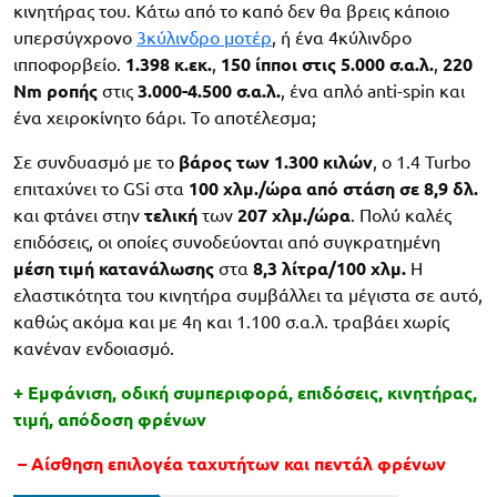
κινητήρας του. Κάτω από το καπό δεν θα βρεις κάποιο
υπερσύγχρονο
3κύλινδρο μοτέρ
, ή ένα 4κύλινδρο
ιπποφορβείο.
1.398 κ.εκ.
,
150 ίπποι στις 5.000 σ.α.λ.
,
220
Nm ροπής
στις
3.000-4.500 σ.α.λ.
, ένα απλό anti-spin και
ένα χειροκίνητο 6άρι. Το αποτέλεσμα;
Σε συνδυασμό με το
βάρος των 1.300 κιλών
, ο 1.4 Turbo
επιταχύνει το GSi στα
100 χλμ./ώρα από στάση σε 8,9 δλ.
και φτάνει στην
τελική
των
207 χλμ./ώρα
. Πολύ καλές
επιδόσεις, οι οποίες συνοδεύονται από συγκρατημένη
μέση τιμή κατανάλωσης
στα
8,3 λίτρα/100 χλμ.
Η
ελαστικότητα του κινητήρα συμβάλλει τα μέγιστα σε αυτό,
καθώς ακόμα και με 4η και 1.100 σ.α.λ. τραβάει χωρίς
κανέναν ενδοιασμό.
+ Εμφάνιση, οδική συμπεριφορά, επιδόσεις, κινητήρας,
τιμή, απόδοση φρένων
– Αίσθηση επιλογέα ταχυτήτων και πεντάλ φρένων