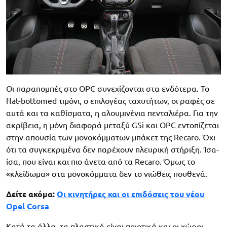
Οι παραπομπές στο OPC συνεχίζονται στα ενδότερα. Το
flat-bottomed τιμόνι, ο επιλογέας ταχυτήτων, οι ραφές σε
αυτά και τα καθίσματα, η αλουμινένια πενταλιέρα. Για την
ακρίβεια, η μόνη διαφορά μεταξύ GSi και OPC εντοπίζεται
στην απουσία των μονοκόμματων μπάκετ της Recaro. Όχι
ότι τα συγκεκριμένα δεν παρέχουν πλευρική στήριξη. Ίσα-
ίσα, που είναι και πιο άνετα από τα Recaro. Όμως το
«κλείδωμα» στα μονοκόμματα δεν το νιώθεις πουθενά.
Δείτε ακόμα:
Οι κινητήρες και οι επιδόσεις του νέου
Opel Corsa
Κατά τα άλλα, τα πλαστικά είναι ποιοτικά και οι χώροι