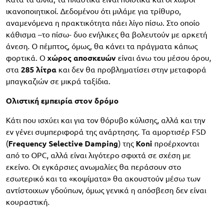
ικανοποιητικοί. Δεδομένου ότι μιλάμε για τρίθυρο,
αναμενόμενα η πρακτικότητα πάει λίγο πίσω. Στο οποίο
κάθισμα –το πίσω- δυο ενήλικες θα βολευτούν με αρκετή
άνεση. Ο πέμπτος, όμως, θα κάνει τα πράγματα κάπως
φορτικά. Ο
χώρος αποσκευών
είναι άνω του μέσου όρου,
στα
285 λίτρα
και δεν θα προβληματίσει στην μεταφορά
μπαγκαζιών σε μικρά ταξίδια.
Ολιστική εμπειρία στον δρόμο
Κάτι που ισχύει και για τον θόρυβο κύλισης, αλλά και την
εν γένει συμπεριφορά της ανάρτησης. Τα αμορτισέρ FSD
(
Frequency Selective Damping
) της
Koni
προέρχονται
από το OPC, αλλά είναι λιγότερο σφιχτά σε σχέση με
εκείνο. Οι εγκάρσιες ανωμαλίες θα περάσουν στο
εσωτερικό και τα «κοψίματα» θα ακουστούν μέσω των
αντίστοιχων γδούπων, όμως γενικά η απόσβεση δεν είναι
κουραστική.