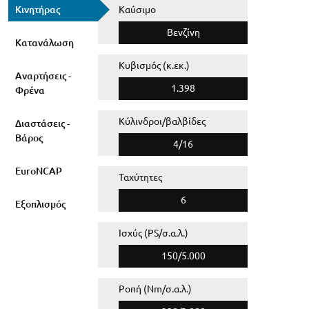
Κινητήρας
Καύσιμο
Βενζίνη
Κατανάλωση
Κυβισμός (κ.εκ.)
Αναρτήσεις -
1.398
Φρένα
Κύλινδροι/βαλβίδες
Διαστάσεις -
Βάρος
4/16
EuroNCAP
Ταχύτητες
6
Εξοπλισμός
Ισχύς (PS/σ.α.λ.)
150/5.000
Ροπή (Nm/σ.α.λ.)