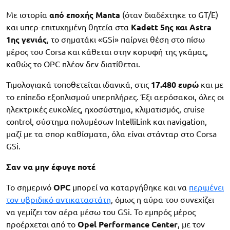
Με ιστορία
από εποχής Manta
(όταν διαδέχτηκε το GT/E)
και υπερ-επιτυχημένη θητεία στα
Kadett 5ης και Astra
1ης γενιάς
, το σηματάκι «GSi» παίρνει θέση στο πίσω
μέρος του Corsa και κάθεται στην κορυφή της γκάμας,
καθώς το OPC πλέον δεν διατίθεται.
Τιμολογιακά τοποθετείται ιδανικά, στις
17.480 ευρώ
και με
το επίπεδο εξοπλισμού υπερπλήρες. Έξι αερόσακοι, όλες οι
ηλεκτρικές ευκολίες, ηχοσύστημα, κλιματισμός, cruise
control, σύστημα πολυμέσων IntelliLink και navigation,
μαζί με τα σπορ καθίσματα, όλα είναι στάνταρ στο Corsa
GSi.
Σαν να μην έφυγε ποτέ
Το σημερινό
OPC
μπορεί να καταργήθηκε και να
περιμένει
τον υβριδικό αντικαταστάτη
, όμως η αύρα του συνεχίζει
να γεμίζει τον αέρα μέσω του GSi. Το εμπρός μέρος
προέρχεται από το
Opel Performance Center
, με τον