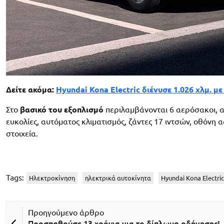
Δείτε ακόμα:
Hyundai Kona Electric διένυσε 1.026 χλμ. μ
Στο
βασικό του εξοπλισμό
περιλαμβάνονται 6 αερόσακοι, α
ευκολίες, αυτόματος κλιματισμός, ζάντες 17 ιντσών, οθόνη
στοιχεία.
Tags:
Ηλεκτροκίνηση
ηλεκτρικά αυτοκίνητα
Hyundai Kona Electric
Προσπαθούσε 13 χρόνια για το δίπλωμα οδήγησης!