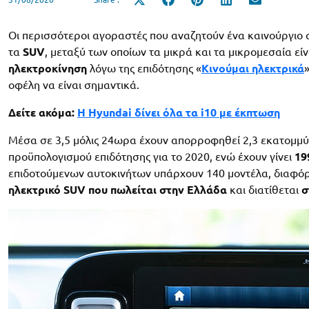
Share
Share
Share
Share
Share
on
on
on
on
on
X
Facebook
Pinterest
LinkedIn
Email
(Twitter)
Οι περισσότεροι αγοραστές που αναζητούν ένα καινούργιο 
τα
SUV
, μεταξύ των οποίων τα μικρά και τα μικρομεσαία εί
ηλεκτροκίνηση
λόγω της επιδότησης «
Κινούμαι ηλεκτρικά
οφέλη να είναι σημαντικά.
Δείτε ακόμα:
H Hyundai δίνει όλα τα i10 με έκπτωση
Μέσα σε 3,5 μόλις 24ωρα έχουν απορροφηθεί 2,3 εκατομμύ
προϋπολογισμού επιδότησης για το 2020, ενώ έχουν γίνει
19
επιδοτούμενων αυτοκινήτων υπάρχουν 140 μοντέλα, διαφόρω
ηλεκτρικό SUV που πωλείται στην Ελλάδα
και διατίθεται
σ