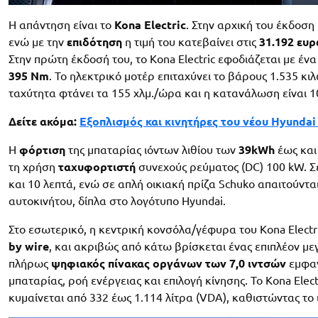
Η απάντηση είναι το
Kona Electric
. Στην αρχική του έκδοση
ενώ με την
επιδότηση
η τιμή του κατεβαίνει στις
31.192 ευρ
Στην πρώτη έκδοσή του, το Kona Electric εφοδιάζεται με έν
395 Nm
. Το ηλεκτρικό μοτέρ επιταχύνει το βάρους 1.535 κι
ταχύτητα φτάνει τα 155 χλμ./ώρα και η κατανάλωση είναι 1
Δείτε ακόμα:
Εξοπλισμός και κινητήρες του νέου Hyundai 
Η
φόρτιση
της μπαταρίας ιόντων λιθίου των
39kWh
έως και
τη χρήση
ταχυφορτιστή
συνεχούς ρεύματος (DC) 100 kW. Σ
και 10 λεπτά, ενώ σε απλή οικιακή πρίζα Schuko απαιτούντ
αυτοκινήτου, δίπλα στο λογότυπο Hyundai.
Στο εσωτερικό, η κεντρική κονσόλα/γέφυρα του Kona Electr
by wire
, και ακριβώς από κάτω βρίσκεται ένας επιπλέον με
πλήρως
ψηφιακός πίνακας οργάνων των 7,0 ιντσών
εμφαν
μπαταρίας, ροή ενέργειας και επιλογή κίνησης. Το Kona Ele
κυμαίνεται από 332 έως 1.114 λίτρα (VDA), καθιστώντας το