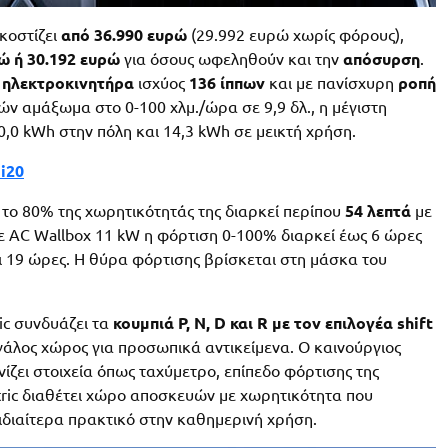
 κοστίζει
από 36.990 ευρώ
(29.992 ευρώ χωρίς φόρους),
ώ ή 30.192 ευρώ
για όσους ωφεληθούν και την
απόσυρση
.
α
ηλεκτροκινητήρα
ισχύος
136 ίππων
και με πανίσχυρη
ροπή
λών αμάξωμα στο 0-100 χλμ./ώρα σε 9,9 δλ., η μέγιστη
0,0 kWh στην πόλη και 14,3 kWh σε μεικτή χρήση.
i20
 το 80% της χωρητικότητάς της διαρκεί περίπου
54 λεπτά
με
ε AC Wallbox 11 kW η φόρτιση 0-100% διαρκεί έως 6 ώρες
αι 19 ώρες. Η θύρα φόρτισης βρίσκεται στη μάσκα του
ic συνδυάζει τα
κουμπιά P, N, D και R με τον επιλογέα shift
γάλος χώρος για προσωπικά αντικείμενα. Ο καινούργιος
ίζει στοιχεία όπως ταχύμετρο, επίπεδο φόρτισης της
ctric διαθέτει χώρο αποσκευών με χωρητικότητα που
 ιδιαίτερα πρακτικό στην καθημερινή χρήση.