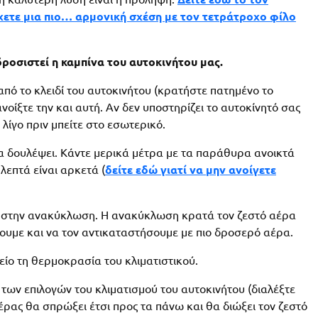
χετε μια πιο… αρμονική σχέση με τον τετράτροχο φίλο
ροσιστεί η καμπίνα του αυτοκινήτου μας.
από το κλειδί του αυτοκινήτου (κρατήστε πατημένο το
νοίξτε την και αυτή. Αν δεν υποστηρίζει το αυτοκίνητό σας
 λίγο πριν μπείτε στο εσωτερικό.
α δουλέψει. Κάντε μερικά μέτρα με τα παράθυρα ανοικτά
λεπτά είναι αρκετά (
δείτε εδώ γιατί να μην ανοίγετε
έ στην ανακύκλωση. Η ανακύκλωση κρατά τον ζεστό αέρα
ξουμε και να τον αντικαταστήσουμε με πιο δροσερό αέρα.
ίο τη θερμοκρασία του κλιματιστικού.
ων επιλογών του κλιματισμού του αυτοκινήτου (διαλέξτε
έρας θα σπρώξει έτσι προς τα πάνω και θα διώξει τον ζεστό