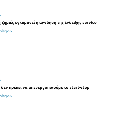
6
 ζημιές εγκυμονεί η αγνόηση της ένδειξης service
σσότερα >
6
ί δεν πρέπει να απενεργοποιούμε το start-stop
σσότερα >