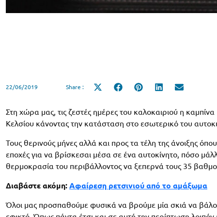
22/06/2019
Share :
Share
Share
Share
Share
Share
on
on
on
on
on
X
Facebook
Pinterest
LinkedIn
Email
(Twitter)
Στη χώρα μας, τις ζεστές ημέρες του καλοκαιριού η καμπίνα
Κελσίου κάνοντας την κατάσταση στο εσωτερικό του αυτοκ
Τους θερινούς μήνες αλλά και προς τα τέλη της άνοιξης όπου 
εποχές για να βρίσκεσαι μέσα σε ένα αυτοκίνητο, πόσο μάλλο
θερμοκρασία του περιβάλλοντος να ξεπερνά τους 35 βαθμο
Διαβάστε ακόμη:
Αφαίρεση ρετσινιού από το αμάξωμα
Όλοι μας προσπαθούμε φυσικά να βρούμε μία σκιά να βάλου
εφικτό. Όπως πάντα έτσι και σε αυτή την περίπτωση λοιπόν